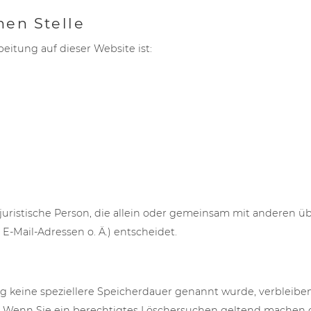
hen Stelle
beitung auf dieser Website ist:
er juristische Person, die allein oder gemeinsam mit anderen 
-Mail-Adressen o. Ä.) entscheidet.
g keine speziellere Speicherdauer genannt wurde, verbleibe
t. Wenn Sie ein berechtigtes Löschersuchen geltend machen o