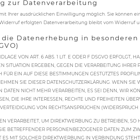
ng zur Datenverarbeitung
t Ihrer ausdrücklichen Einwilligung möglich. Sie können eine 
 Widerruf erfolgten Datenverarbeitung bleibt vom Widerruf u
 die Datenerhebung in besonderen 
SGVO)
GE VON ART. 6 ABS. 1 LIT. E ODER F DSGVO ERFOLGT, HA
EN SITUATION ERGEBEN, GEGEN DIE VERARBEITUNG IHRE
H FÜR EIN AUF DIESE BESTIMMUNGEN GESTÜTZTES PROFILI
NEHMEN SIE DIESER DATENSCHUTZERKLÄRUNG. WENN SIE
DATEN NICHT MEHR VERARBEITEN, ES SEI DENN, WIR 
EN, DIE IHRE INTERESSEN, RECHTE UND FREIHEITEN ÜBE
RTEIDIGUNG VON RECHTSANSPRÜCHEN (WIDERSPRUCH NACH
VERARBEITET, UM DIREKTWERBUNG ZU BETREIBEN, SO HA
 SIE BETREFFENDER PERSONENBEZOGENER DATEN ZUM ZW
EIT ES MIT SOLCHER DIREKTWERBUNG IN VERBINDUNG STE