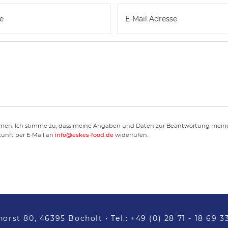
en. Ich stimme zu, dass meine Angaben und Daten zur Beantwortung meiner
kunft per E-Mail an
info@eskes-food.de
widerrufen.
horst 80, 46395 Bocholt
• Tel.:
+49 (0) 28 71 - 18 69 3