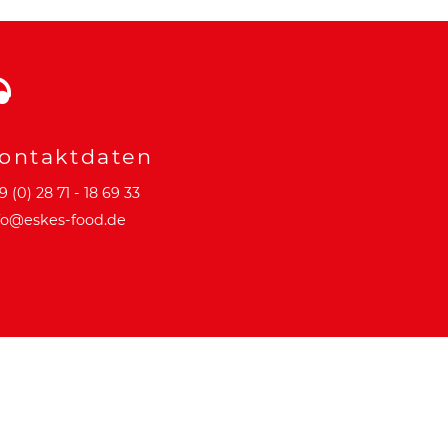
ontaktdaten
9 (0) 28 71 - 18 69 33
fo@eskes-food.de