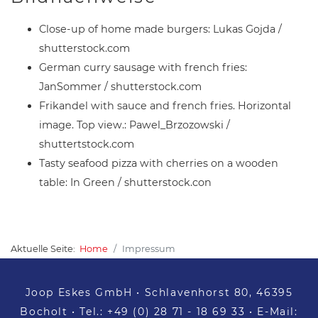
Close-up of home made burgers: Lukas Gojda /
shutterstock.com
German curry sausage with french fries:
JanSommer / shutterstock.com
Frikandel with sauce and french fries. Horizontal
image. Top view.: Pawel_Brzozowski /
shuttertstock.com
Tasty seafood pizza with cherries on a wooden
table: In Green / shutterstock.con
Aktuelle Seite:
Home
Impressum
Joop Eskes GmbH •
Schlavenhorst 80, 46395
Bocholt
• Tel.:
+49 (0) 28 71 - 18 69 33
• E-Mail: